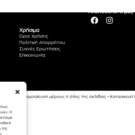
Ακολουθήστε μας
Χρήσιμα
Όροι Χρήσης
Πολιτική Απορρήτου
Συχνές Ερωτήσεις
Επικοινωνία
ρεύεται η αναδημοσίευση μέρους ή όλης της σελίδας • Κατασκευ
 όπως
ευών. Η
αστούμε
ναδικά
 της
ι