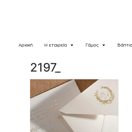
Αρχική
H εταιρεία
Γάμος
Βάπτι
2197_