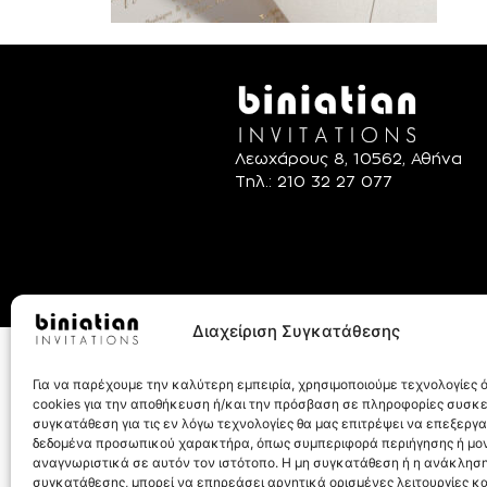
Λεωχάρους 8, 10562, Αθήνα
Τηλ.: 210 32 27 077
Διαχείριση Συγκατάθεσης
© Biniatian.gr – Απαγο
Για να παρέχουμε την καλύτερη εμπειρία, χρησιμοποιούμε τεχνολογίες
cookies για την αποθήκευση ή/και την πρόσβαση σε πληροφορίες συσκ
συγκατάθεση για τις εν λόγω τεχνολογίες θα μας επιτρέψει να επεξεργ
δεδομένα προσωπικού χαρακτήρα, όπως συμπεριφορά περιήγησης ή μο
αναγνωριστικά σε αυτόν τον ιστότοπο. Η μη συγκατάθεση ή η ανάκληση
συγκατάθεσης, μπορεί να επηρεάσει αρνητικά ορισμένες λειτουργίες κα