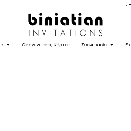
• 
ση
Οικογενειακές Κάρτες
Συσκευασία
Ετ