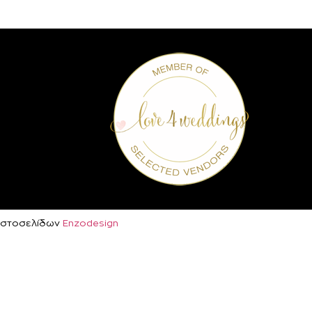
ή Ιστοσελίδων
Enzodesign