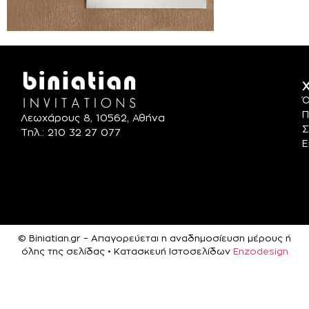
Χ
Ό
Π
Λεωχάρους 8, 10562, Αθήνα
Σ
Τηλ.: 210 32 27 077
Ε
© Biniatian.gr – Απαγορεύεται η αναδημοσίευση μέρους ή
όλης της σελίδας • Κατασκευή Ιστοσελίδων
Enzodesign