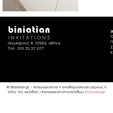
Χ
Ό
Π
Λεωχάρους 8, 10562, Αθήνα
Σ
Τηλ.: 210 32 27 077
Ε
© Biniatian.gr – Απαγορεύεται η αναδημοσίευση μέρους ή
όλης της σελίδας • Κατασκευή Ιστοσελίδων
Enzodesign