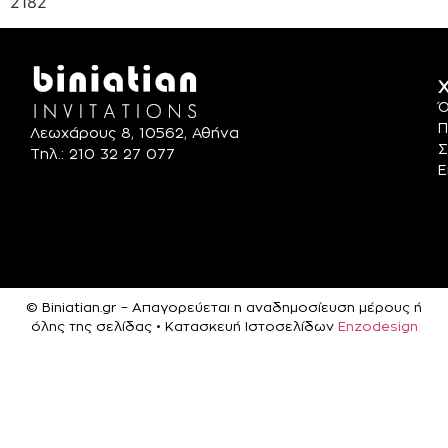
2182
Χ
Ό
Π
Λεωχάρους 8, 10562, Αθήνα
Σ
Τηλ.: 210 32 27 077
Ε
© Biniatian.gr – Απαγορεύεται η αναδημοσίευση μέρους ή
όλης της σελίδας • Κατασκευή Ιστοσελίδων
Enzodesign