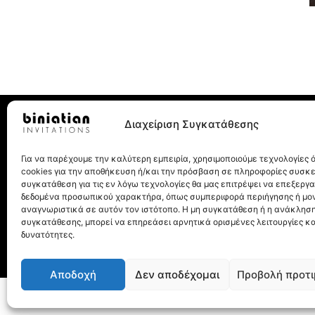
Διαχείριση Συγκατάθεσης
Για να παρέχουμε την καλύτερη εμπειρία, χρησιμοποιούμε τεχνολογίες
Λεωχάρους 8, 10562, Αθήνα
cookies για την αποθήκευση ή/και την πρόσβαση σε πληροφορίες συσκ
Τηλ.: 210 32 27 077
συγκατάθεση για τις εν λόγω τεχνολογίες θα μας επιτρέψει να επεξεργ
δεδομένα προσωπικού χαρακτήρα, όπως συμπεριφορά περιήγησης ή μο
αναγνωριστικά σε αυτόν τον ιστότοπο. Η μη συγκατάθεση ή η ανάκληση
συγκατάθεσης, μπορεί να επηρεάσει αρνητικά ορισμένες λειτουργίες κα
δυνατότητες.
Αποδοχή
Δεν αποδέχομαι
Προβολή προτ
© Biniatian.gr – Απαγο