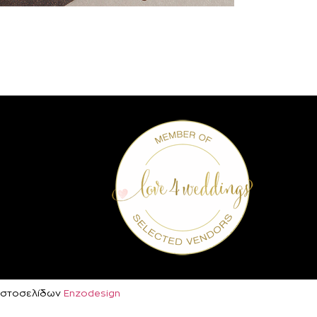
ή Ιστοσελίδων
Enzodesign