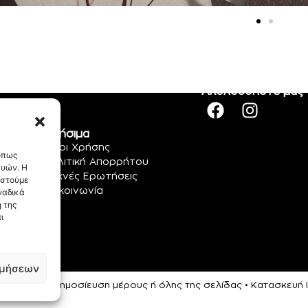
Ακολουθήστε μας
Χρήσιμα
Όροι Χρήσης
 όπως
Πολιτική Απορρήτου
ευών. Η
Συχνές Ερωτήσεις
αστούμε
Επικοινωνία
ναδικά
 της
ι
ιμήσεων
ρεύεται η αναδημοσίευση μέρους ή όλης της σελίδας • Κατασκευ