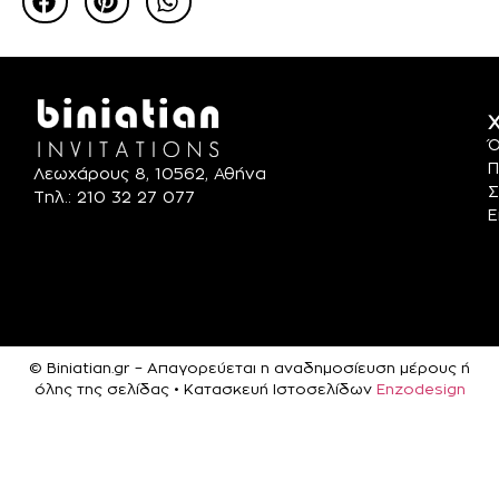
Χ
Ό
Π
Λεωχάρους 8, 10562, Αθήνα
Σ
Τηλ.: 210 32 27 077
Ε
© Biniatian.gr – Απαγορεύεται η αναδημοσίευση μέρους ή
όλης της σελίδας • Κατασκευή Ιστοσελίδων
Enzodesign