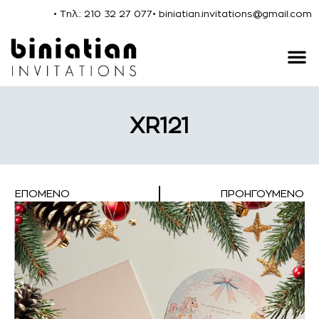
• Τηλ.: 210 32 27 077
• biniatian.invitations@gmail.com
XR121
ΕΠΌΜΕΝΟ
ΠΡΟΗΓΟΎΜΕΝΟ