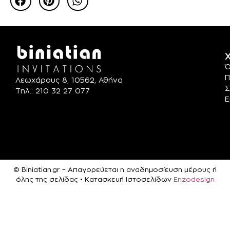
Χ
Ό
Π
Λεωχάρους 8, 10562, Αθήνα
Σ
Τηλ.: 210 32 27 077
Ε
© Biniatian.gr – Απαγορεύεται η αναδημοσίευση μέρους ή
όλης της σελίδας • Κατασκευή Ιστοσελίδων
Enzodesign