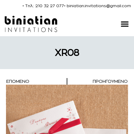
• Τηλ.: 210 32 27 077
• biniatian.invitations@gmail.com
XR08
ΕΠΌΜΕΝΟ
ΠΡΟΗΓΟΎΜΕΝΟ