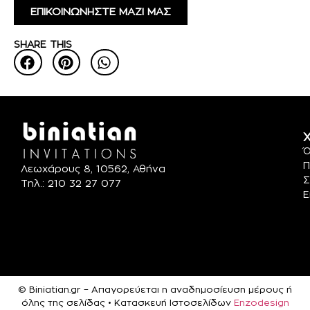
ΕΠΙΚΟΙΝΩΝΗΣΤΕ ΜΑΖΙ ΜΑΣ
SHARE THIS
Χ
Ό
Π
Λεωχάρους 8, 10562, Αθήνα
Σ
Τηλ.: 210 32 27 077
Ε
© Biniatian.gr – Απαγορεύεται η αναδημοσίευση μέρους ή
όλης της σελίδας • Κατασκευή Ιστοσελίδων
Enzodesign