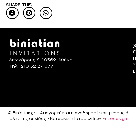
SHARE THIS
Χ
Ό
Π
Λεωχάρους 8, 10562, Αθήνα
Σ
Τηλ.: 210 32 27 077
Ε
© Biniatian.gr – Απαγορεύεται η αναδημοσίευση μέρους ή
όλης της σελίδας • Κατασκευή Ιστοσελίδων
Enzodesign