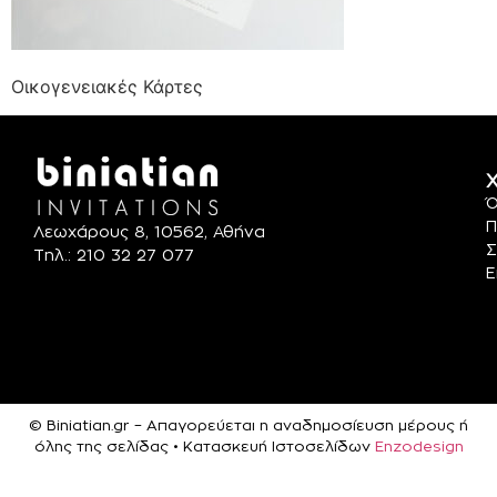
Οικογενειακές Κάρτες
Χ
Ό
Π
Λεωχάρους 8, 10562, Αθήνα
Σ
Τηλ.: 210 32 27 077
Ε
© Biniatian.gr – Απαγορεύεται η αναδημοσίευση μέρους ή
όλης της σελίδας • Κατασκευή Ιστοσελίδων
Enzodesign