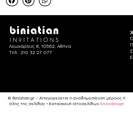
Χ
Ό
Π
Λεωχάρους 8, 10562, Αθήνα
Σ
Τηλ.: 210 32 27 077
Ε
© Biniatian.gr – Απαγορεύεται η αναδημοσίευση μέρους ή
όλης της σελίδας • Κατασκευή Ιστοσελίδων
Enzodesign