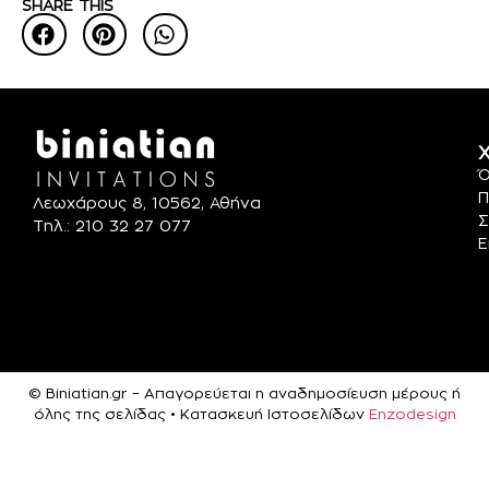
SHARE THIS
Χ
Ό
Π
Λεωχάρους 8, 10562, Αθήνα
Σ
Τηλ.: 210 32 27 077
Ε
© Biniatian.gr – Απαγορεύεται η αναδημοσίευση μέρους ή
όλης της σελίδας • Κατασκευή Ιστοσελίδων
Enzodesign