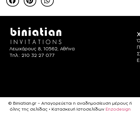
Χ
Ό
Π
Λεωχάρους 8, 10562, Αθήνα
Σ
Τηλ.: 210 32 27 077
Ε
© Biniatian.gr – Απαγορεύεται η αναδημοσίευση μέρους ή
όλης της σελίδας • Κατασκευή Ιστοσελίδων
Enzodesign