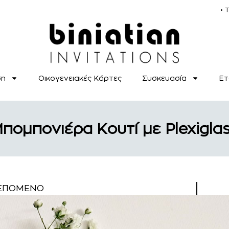
• 
ση
Οικογενειακές Κάρτες
Συσκευασία
Ετ
πομπονιέρα Κουτί με Plexigla
ΕΠΌΜΕΝΟ