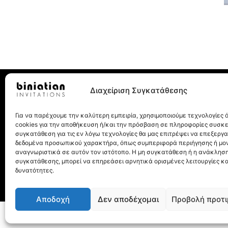
Διαχείριση Συγκατάθεσης
Για να παρέχουμε την καλύτερη εμπειρία, χρησιμοποιούμε τεχνολογίες
Λεωχάρους 8, 10562, Αθήνα
cookies για την αποθήκευση ή/και την πρόσβαση σε πληροφορίες συσκ
Τηλ.: 210 32 27 077
συγκατάθεση για τις εν λόγω τεχνολογίες θα μας επιτρέψει να επεξεργ
δεδομένα προσωπικού χαρακτήρα, όπως συμπεριφορά περιήγησης ή μο
αναγνωριστικά σε αυτόν τον ιστότοπο. Η μη συγκατάθεση ή η ανάκληση
συγκατάθεσης, μπορεί να επηρεάσει αρνητικά ορισμένες λειτουργίες κα
δυνατότητες.
Αποδοχή
Δεν αποδέχομαι
Προβολή προτ
© Biniatian.gr – Απαγο