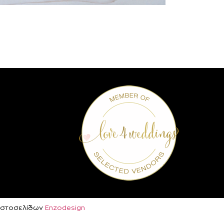
ή Ιστοσελίδων
Enzodesign