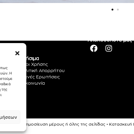
Ακολουθήστε μας
Χρήσιμα
Όροι Χρήσης
 όπως
Πολιτική Απορρήτου
ευών. Η
Συχνές Ερωτήσεις
αστούμε
Επικοινωνία
ναδικά
 της
ι
ιμήσεων
ρεύεται η αναδημοσίευση μέρους ή όλης της σελίδας • Κατασκευ