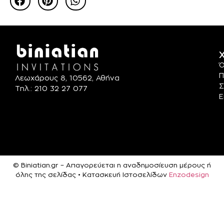
Χ
Ό
Π
Λεωχάρους 8, 10562, Αθήνα
Σ
Τηλ.: 210 32 27 077
Ε
© Biniatian.gr – Απαγορεύεται η αναδημοσίευση μέρους ή
όλης της σελίδας • Κατασκευή Ιστοσελίδων
Enzodesign