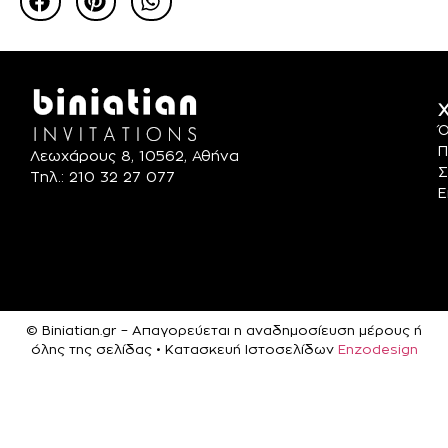
Χ
Ό
Π
Λεωχάρους 8, 10562, Αθήνα
Σ
Τηλ.: 210 32 27 077
Ε
© Biniatian.gr – Απαγορεύεται η αναδημοσίευση μέρους ή
όλης της σελίδας • Κατασκευή Ιστοσελίδων
Enzodesign