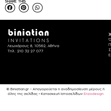
SHARE THIS
Χ
Ό
Π
Λεωχάρους 8, 10562, Αθήνα
Σ
Τηλ.: 210 32 27 077
Ε
© Biniatian.gr – Απαγορεύεται η αναδημοσίευση μέρους ή
όλης της σελίδας • Κατασκευή Ιστοσελίδων
Enzodesign