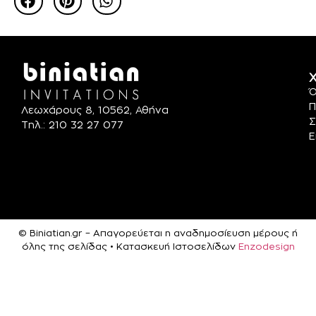
Χ
Ό
Π
Λεωχάρους 8, 10562, Αθήνα
Σ
Τηλ.: 210 32 27 077
Ε
© Biniatian.gr – Απαγορεύεται η αναδημοσίευση μέρους ή
όλης της σελίδας • Κατασκευή Ιστοσελίδων
Enzodesign