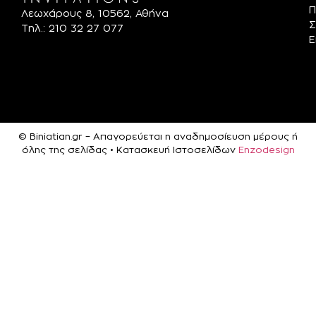
Π
Λεωχάρους 8, 10562, Αθήνα
Σ
Τηλ.: 210 32 27 077
Ε
© Biniatian.gr – Απαγορεύεται η αναδημοσίευση μέρους ή
όλης της σελίδας • Κατασκευή Ιστοσελίδων
Enzodesign