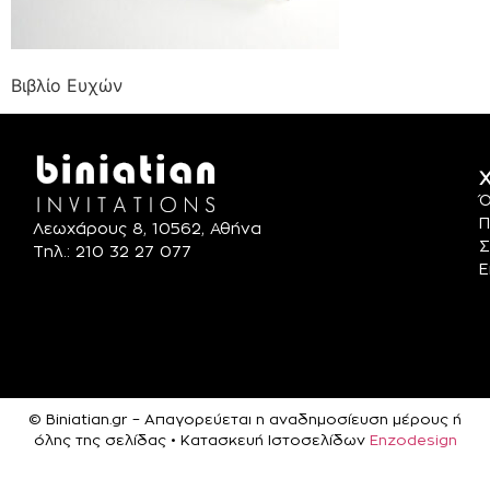
Βιβλίο Ευχών
Χ
Ό
Π
Λεωχάρους 8, 10562, Αθήνα
Σ
Τηλ.: 210 32 27 077
Ε
© Biniatian.gr – Απαγορεύεται η αναδημοσίευση μέρους ή
όλης της σελίδας • Κατασκευή Ιστοσελίδων
Enzodesign