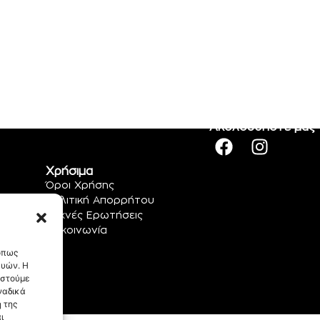
Ακολουθήστε μας
Χρήσιμα
Όροι Χρήσης
Πολιτική Απορρήτου
Συχνές Ερωτήσεις
Επικοινωνία
 όπως
ευών. Η
αστούμε
ναδικά
 της
ι