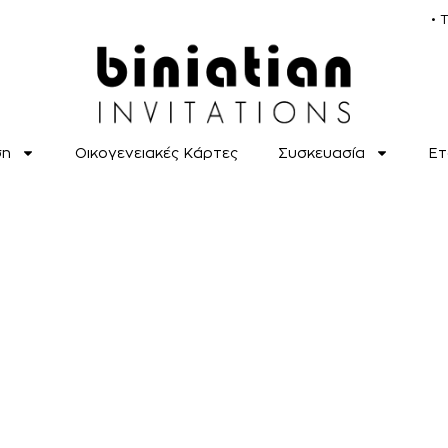
• 
ση
Οικογενειακές Κάρτες
Συσκευασία
Ετ