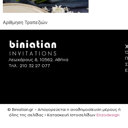
Αρίθμηση Τραπεζιών
Χ
Ό
Π
Λεωχάρους 8, 10562, Αθήνα
Σ
Τηλ.: 210 32 27 077
Ε
© Biniatian.gr – Απαγορεύεται η αναδημοσίευση μέρους ή
όλης της σελίδας • Κατασκευή Ιστοσελίδων
Enzodesign