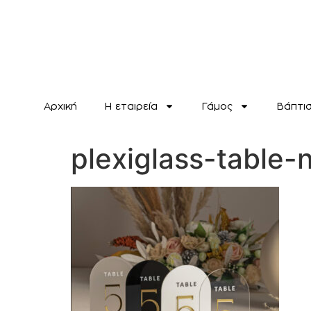
Αρχική
H εταιρεία
Γάμος
Βάπτι
plexiglass-table