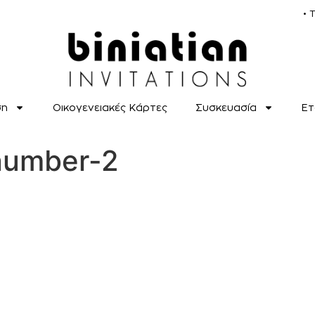
• 
ση
Οικογενειακές Κάρτες
Συσκευασία
Ετ
-number-2