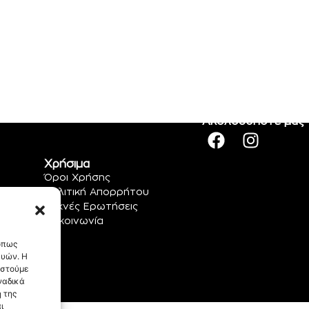
Ακολουθήστε μας
Χρήσιμα
Όροι Χρήσης
Πολιτική Απορρήτου
Συχνές Ερωτήσεις
Επικοινωνία
 όπως
ευών. Η
αστούμε
ναδικά
 της
ι