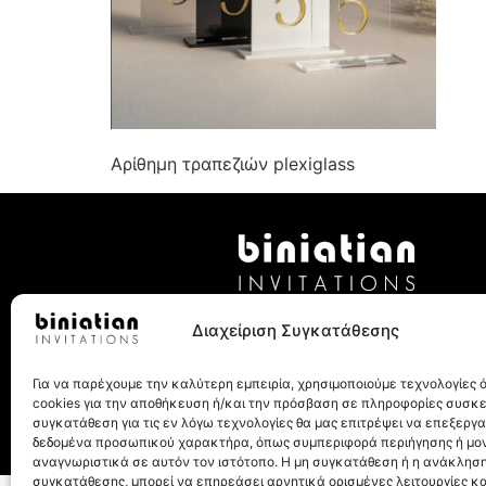
Αρίθημη τραπεζιών plexiglass
Λεωχάρους 8, 10562, Αθήνα
Διαχείριση Συγκατάθεσης
Τηλ.: 210 32 27 077
Για να παρέχουμε την καλύτερη εμπειρία, χρησιμοποιούμε τεχνολογίες
cookies για την αποθήκευση ή/και την πρόσβαση σε πληροφορίες συσκ
συγκατάθεση για τις εν λόγω τεχνολογίες θα μας επιτρέψει να επεξεργ
δεδομένα προσωπικού χαρακτήρα, όπως συμπεριφορά περιήγησης ή μο
αναγνωριστικά σε αυτόν τον ιστότοπο. Η μη συγκατάθεση ή η ανάκληση
συγκατάθεσης, μπορεί να επηρεάσει αρνητικά ορισμένες λειτουργίες κα