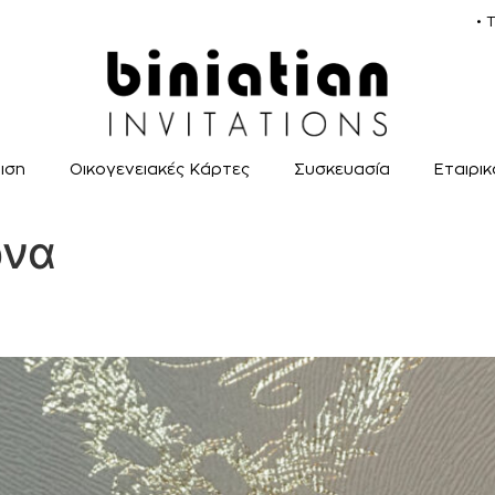
• 
ιση
Οικογενειακές Κάρτες
Συσκευασία
Εταιρι
ρνα