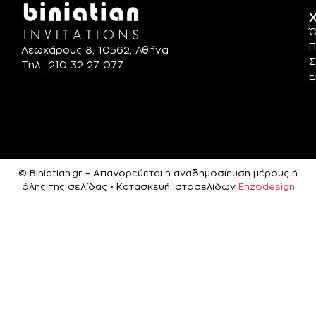
Χ
Ό
Π
Λεωχάρους 8, 10562, Αθήνα
Σ
Τηλ.: 210 32 27 077
Ε
© Biniatian.gr – Απαγορεύεται η αναδημοσίευση μέρους ή
όλης της σελίδας • Κατασκευή Ιστοσελίδων
Enzodesign