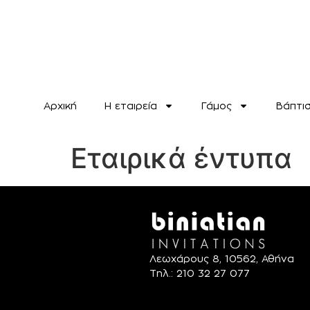
Αρχική
H εταιρεία
Γάμος
Βάπτι
Εταιρικά έντυπα
Λεωχάρους 8, 10562, Αθήνα
Τηλ.: 210 32 27 077