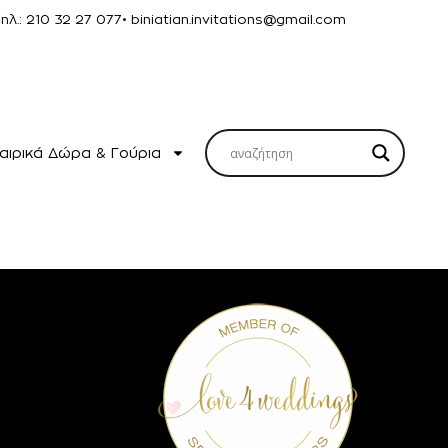
Τηλ.: 210 32 27 077
• biniatian.invitations@gmail.com
αιρικά Δώρα & Γούρια