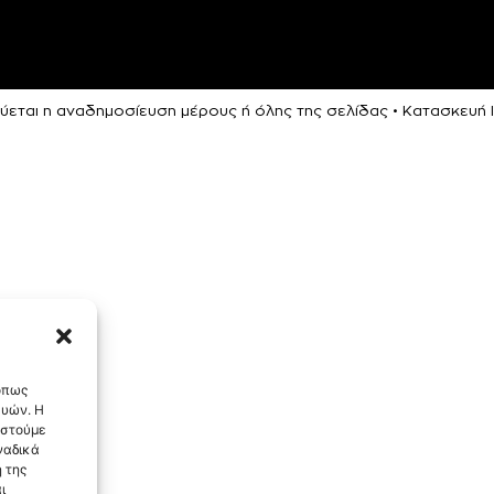
ρεύεται η αναδημοσίευση μέρους ή όλης της σελίδας • Κατασκευ
 όπως
ευών. Η
αστούμε
ναδικά
 της
ι