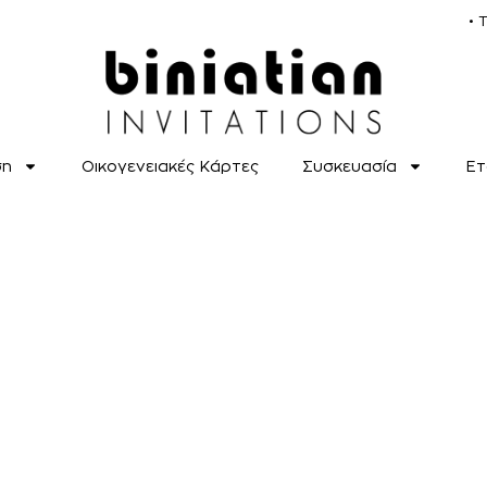
• 
ση
Οικογενειακές Κάρτες
Συσκευασία
Ετ