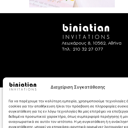
Λεωχάρους 8, 10562, Αθήνα
Τηλ.: 210 32 27 077
Διαχείριση Συγκατάθεσης
© Biniatian.gr – Απαγο
Για να παρέχουμε την καλύτερη εμπειρία, χρησιμοποιούμε τεχνολογίες
cookies για την αποθήκευση ή/και την πρόσβαση σε πληροφορίες συσκ
συγκατάθεση για τις εν λόγω τεχνολογίες θα μας επιτρέψει να επεξεργ
δεδομένα προσωπικού χαρακτήρα, όπως συμπεριφορά περιήγησης ή μο
αναγνωριστικά σε αυτόν τον ιστότοπο. Η μη συγκατάθεση ή η ανάκληση
συγκατάθεσης, μπορεί να επηρεάσει αρνητικά ορισμένες λειτουργίες κα