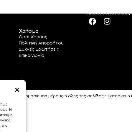
Ακολουθήστε μας
Χρήσιμα
Όροι Χρήσης
Πολιτική Απορρήτου
Συχνές Ερωτήσεις
Επικοινωνία
ρεύεται η αναδημοσίευση μέρους ή όλης της σελίδας • Κατασκευ
 όπως
ευών. Η
αστούμε
ναδικά
 της
ι