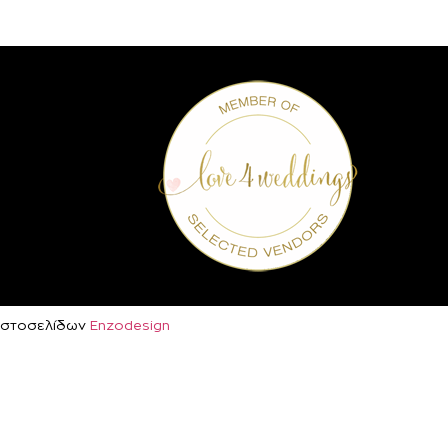
ή Ιστοσελίδων
Enzodesign